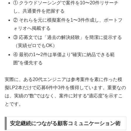
① クラウドソーシングで案件を10〜20件リサーチ
し、共通要件を把握する
② それらを元に模擬案件を1〜3件作成し、ポートフ
ォリオへ掲載する
③ 応募文では「過去の解決経験」を簡潔に提示する
（実績ゼロでもOK）
④ 最初の1〜2件は単価より“確実に納品できる範
囲”を優先する
実際に、ある20代エンジニアは参考案件を素に作った模
擬LP2本だけで応募6件中3件を獲得しています。重要なの
は、実績の“数”ではなく、案件に対する“適応度”を示すこ
とです。
安定継続につながる顧客コミュニケーション術