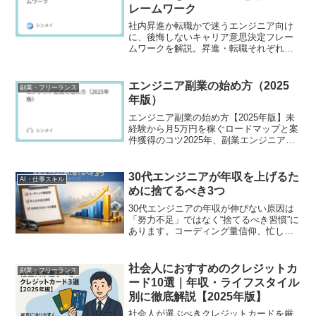
レームワーク
社内昇進か転職かで迷うエンジニア向け
に、後悔しないキャリア意思決定フレー
ムワークを解説。昇進・転職それぞれの
メリットとリスク、判断軸、3年後の市場
価値から考える選び方を整理。
エンジニア副業の始め方（2025
副業・フリーランス
年版）
エンジニア副業の始め方【2025年版】未
経験から月5万円を稼ぐロードマップと案
件獲得のコツ2025年、副業エンジニアと
いう働き方は「一部の上級者だけの選択
肢」ではなく、会社員エンジニアが当た
り前に収入を伸ばす手段として広がって
30代エンジニアが年収を上げるた
AI・仕事スキル
います。背景に...
めに捨てるべき3つ
30代エンジニアの年収が伸びない原因は
「努力不足」ではなく“捨てるべき習慣”に
あります。コーディング量信仰、忙しさ
の自己満足、社内ローカル最適の3つを手
放し、生成AI×業務理解・クラウド×セキ
ュリティ・小さなマネジメントへ投資す
社会人におすすめのクレジットカ
副業・フリーランス
る具体策とKPIを解説。転職・年収交渉・
ード10選｜年収・ライフスタイル
副業まで一気通貫で年収アップの道筋を
別に徹底解説【2025年版】
示します。
社会人が選ぶべきクレジットカードを厳