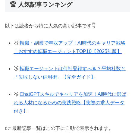
🏆 人気記事ランキング
以下は読者から特に人気の高い記事です👇
🥇
転職・副業で年収アップ！AI時代のキャリア戦略
｜おすすめ転職エージェントTOP10【2025年版】
🥈
転職エージェントは何社登録すべき？平均社数と
「失敗しない併用術」【完全ガイド】
🥉
ChatGPTスキルでキャリアを加速！AI時代に選ば
れる人材になるための実践戦略【実際の求人データ
付き】
👉 最新記事一覧はこの下に自動で表示されます。