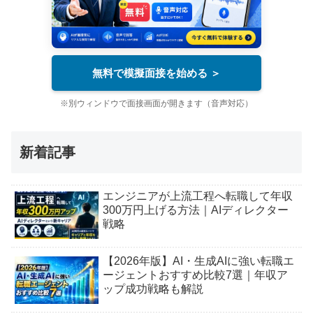
無料で模擬面接を始める ＞
※別ウィンドウで面接画面が開きます（音声対応）
新着記事
エンジニアが上流工程へ転職して年収
300万円上げる方法｜AIディレクター
戦略
【2026年版】AI・生成AIに強い転職エ
ージェントおすすめ比較7選｜年収ア
ップ成功戦略も解説