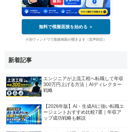
無料で模擬面接を始める ＞
※別ウィンドウで面接画面が開きます（音声対応）
新着記事
エンジニアが上流工程へ転職して年収
300万円上げる方法｜AIディレクター
戦略
【2026年版】AI・生成AIに強い転職エ
ージェントおすすめ比較7選｜年収ア
ップ成功戦略も解説