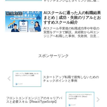
ャリアチェンジなどタイミング別に徹底
解説。使わない方がいいケースや準備・
KPIまで網羅した完全ガイド。
AIスクールに通った人の転職結果
AI・仕事スキル
まとめ｜成功・失敗のリアルとお
すすめスクール紹介
AIスクール卒業後の転職成功率や年収の
実態をデータで解説。未経験からAIエン
ジニアへ転職した事例、失敗例、注意点
を踏まえ、転職成功率の高いおすすめAI
スクールも紹介します。
スポンサーリンク
スタートアップ転職で後悔しないための
チェックポイントと事例
フロントエンドエンジニアのキャリアパ
スと必要スキル【React/TypeScript】