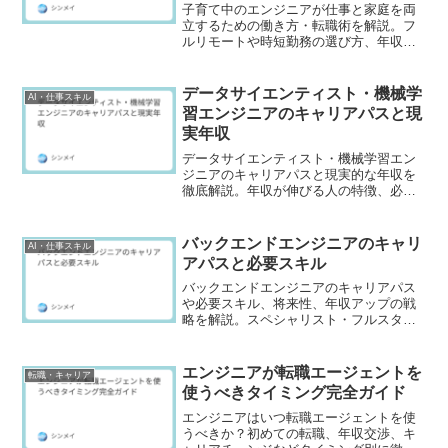
子育て中のエンジニアが仕事と家庭を両
立するための働き方・転職術を解説。フ
ルリモートや時短勤務の選び方、年収を
下げない戦略、子育てに理解あるIT企業
の見極めポイントまで網羅。
データサイエンティスト・機械学
AI・仕事スキル
習エンジニアのキャリアパスと現
実年収
データサイエンティスト・機械学習エン
ジニアのキャリアパスと現実的な年収を
徹底解説。年収が伸びる人の特徴、必要
スキル、未経験からの戦略まで具体例付
きで紹介します。
バックエンドエンジニアのキャリ
AI・仕事スキル
アパスと必要スキル
バックエンドエンジニアのキャリアパス
や必要スキル、将来性、年収アップの戦
略を解説。スペシャリスト・フルスタッ
ク・マネージャーまで具体例付きで紹介
します。
エンジニアが転職エージェントを
転職・キャリア
使うべきタイミング完全ガイド
エンジニアはいつ転職エージェントを使
うべきか？初めての転職、年収交渉、キ