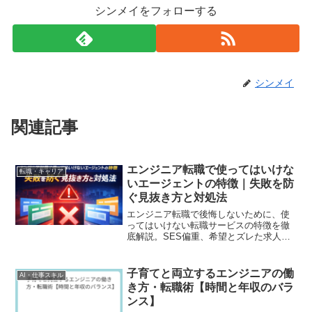
シンメイをフォローする
シンメイ
関連記事
エンジニア転職で使ってはいけな
転職・キャリア
いエージェントの特徴｜失敗を防
ぐ見抜き方と対処法
エンジニア転職で後悔しないために、使
ってはいけない転職サービスの特徴を徹
底解説。SES偏重、希望とズレた求人提
案、内定承諾の催促など危険サインの見
抜き方と、安全なエージェントの選び
方・具体的KPIまで紹介します。
子育てと両立するエンジニアの働
AI・仕事スキル
き方・転職術【時間と年収のバラ
ンス】