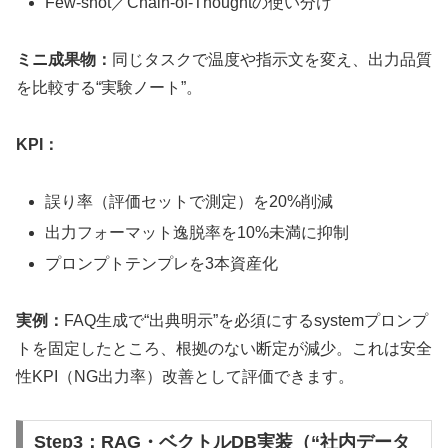
Few-shot／Chain-of-Thoughtの使い分け
ミニ成果物：
同じタスクで温度や指示文を変え、出力品質
を比較する“実験ノート”。
KPI：
誤り率（評価セットで測定）を20%削減
出力フォーマット逸脱率を10%未満に抑制
プロンプトテンプレを3本資産化
実例：
FAQ生成で“出典明示”を必須にするsystemプロンプ
トを固定したところ、根拠のない断定が減少。これは安全
性KPI（NG出力率）改善として評価できます。
Step3：RAG・ベクトルDB実装（“社内データ