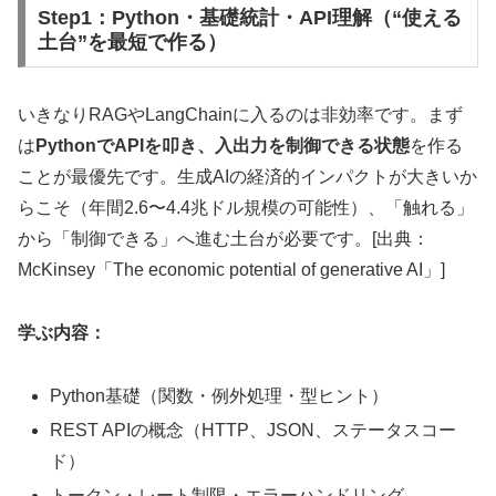
Step1：Python・基礎統計・API理解（“使える
土台”を最短で作る）
いきなりRAGやLangChainに入るのは非効率です。まず
は
PythonでAPIを叩き、入出力を制御できる状態
を作る
ことが最優先です。生成AIの経済的インパクトが大きいか
らこそ（年間2.6〜4.4兆ドル規模の可能性）、「触れる」
から「制御できる」へ進む土台が必要です。[出典：
McKinsey「The economic potential of generative AI」]
学ぶ内容：
Python基礎（関数・例外処理・型ヒント）
REST APIの概念（HTTP、JSON、ステータスコー
ド）
トークン・レート制限・エラーハンドリング