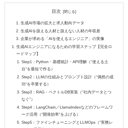
目次
生成AI市場の拡大と求人動向データ
生成AIを扱える人材と扱えない人材の年収差
企業が求める「AIを使えるエンジニア」の実像
生成AIエンジニアになるための学習ステップ【完全ロ
ードマップ】
Step1：Python・基礎統計・API理解（“使える土
台”を最短で作る）
Step2：LLMの仕組みとプロンプト設計（“偶然の成
功”を卒業する）
Step3：RAG・ベクトルDB実装（“社内データとつ
なぐ”）
Step4：LangChain／LlamaIndexなどのフレームワ
ーク活用（“開発効率”を上げる）
Step5：ファインチューニングとLLMOps（“実務レ