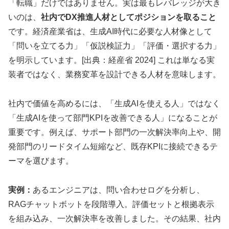
「転職」だけではありません。実は最もレバレッジが大き
いのは、
社内でDX推進人材としてポジションを取ること
です。経済産業省は、生成AI時代に必要な人材像として
「問いを立てる力」「仮説検証力」「評価・選択する力」
を明示しています。[出典：経産省 2024] これは単なる実
装者ではなく、業務変革を設計できる人材を意味します。
社内で価値を高めるには、「生成AIを使える人」ではなく
「生成AIを使って部門KPIを改善できる人」になることが
重要です。例えば、サポート部門の一次解決率向上や、開
発部門のリードタイム短縮など、既存KPIに接続できるテ
ーマを選びます。
実例：
あるエンジニアは、問い合わせログを分析し、
RAGチャットボットを段階導入。評価セットと根拠表示
を組み込み、一次解決率を改善しました。その結果、社内