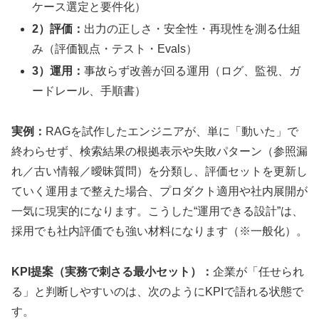
ケース選定と要件化）
2）評価：
出力の正しさ・安全性・再現性を測る仕組
み（評価観点・テスト・Evals）
3）運用：
事故らず改善が回る運用（ログ、監視、ガ
ードレール、手順書）
実例：
RAGを試作したエンジニアが、単に「動いた」で
終わらせず、検索結果の根拠表示や失敗パターン（参照漏
れ／古い情報／曖昧質問）を分類し、評価セットを更新し
ていく運用まで整えた場合、プロダクト適用や社内展開が
一気に現実的になります。こうした“運用できる設計”は、
採用でも社内評価でも強い材料になります（※一般化）。
KPI提案（実務で刺さる最小セット）：
企業が「任せられ
る」と判断しやすいのは、次のようにKPIで語れる状態で
す。