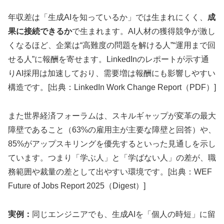
年収差は「生成AIを知っているか」では生まれにくく、
成
果に接続できるか
で生まれます。AI人材の獲得競争が激し
くなるほど、企業は“高難度の問題を解ける人”“運用まで回
せる人”に報酬を寄せます。LinkedInのレポートが示す通
りAI採用は加速しており、需要増は報酬にも影響しやすい
構造です。[出典：LinkedIn Work Change Report（PDF）]
また世界経済フォーラムは、スキルギャップが変革の最大
障壁であること（63%の雇用主が主要な障壁と回答）や、
85%がアップスキリングを優先するといった見通しを示し
ています。つまり「学ぶ人」と「学ばない人」の差が、職
務範囲や裁量の差として出やすい環境です。[出典：WEF
Future of Jobs Report 2025（Digest）]
実例：
同じエンジニアでも、生成AIを「個人の時短」に留