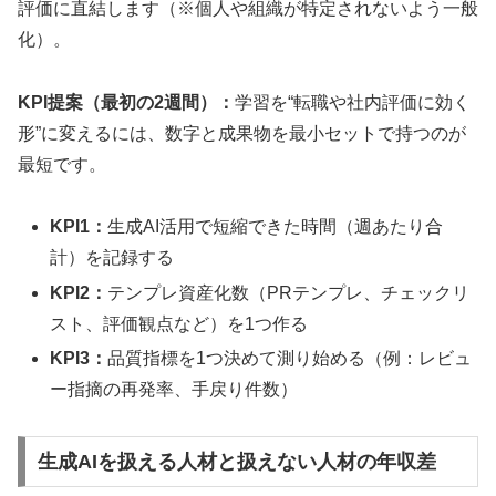
評価に直結します（※個人や組織が特定されないよう一般
化）。
KPI提案（最初の2週間）：
学習を“転職や社内評価に効く
形”に変えるには、数字と成果物を最小セットで持つのが
最短です。
KPI1：
生成AI活用で短縮できた時間（週あたり合
計）を記録する
KPI2：
テンプレ資産化数（PRテンプレ、チェックリ
スト、評価観点など）を1つ作る
KPI3：
品質指標を1つ決めて測り始める（例：レビュ
ー指摘の再発率、手戻り件数）
生成AIを扱える人材と扱えない人材の年収差