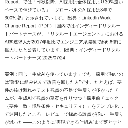
Report」では「昨秋以降、AI採用は全体採用より30%速い
ペースで伸びている」「グローバルのAI採用は8年で
300%増」と示されています。[出典：LinkedIn Work
Change Report（PDF）] 国内ではインディードリクルー
トパートナーズが、『リクルートエージェント』における
AI関連求人が2017年度比でエンジニア系職種で約6.6倍に
拡大したと公表しています。[出典：インディードリクル
ートパートナーズ 2025/07/24]
実例：
同じ「生成AIを使っています」でも、採用で強いの
は“業務に組み込んで改善を回した人”です。たとえば、要
件の抜け漏れやテスト観点の不足で手戻りが多かったチー
ムが、生成AIで観点の草案を作りつつ「採用前チェック
（要件一致・境界条件・セキュリティ）」をテンプレ化し
て運用したところ、レビューで揉める論点が揃い、手戻り
が減った――このように“再現できる仕組み”まで落とすと