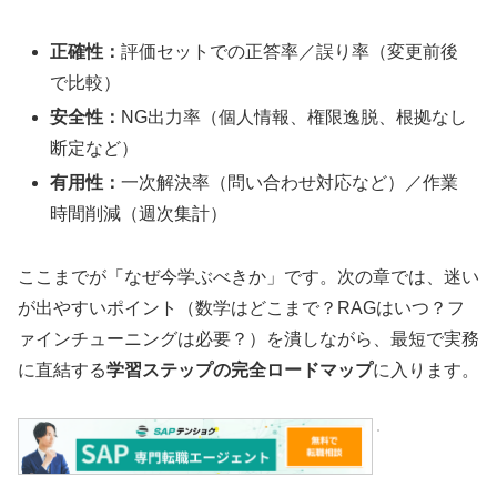
正確性：
評価セットでの正答率／誤り率（変更前後
で比較）
安全性：
NG出力率（個人情報、権限逸脱、根拠なし
断定など）
有用性：
一次解決率（問い合わせ対応など）／作業
時間削減（週次集計）
ここまでが「なぜ今学ぶべきか」です。次の章では、迷い
が出やすいポイント（数学はどこまで？RAGはいつ？フ
ァインチューニングは必要？）を潰しながら、最短で実務
に直結する
学習ステップの完全ロードマップ
に入ります。