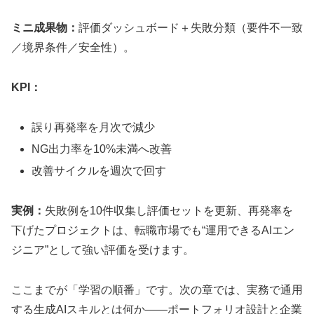
ミニ成果物：
評価ダッシュボード＋失敗分類（要件不一致
／境界条件／安全性）。
KPI：
誤り再発率を月次で減少
NG出力率を10%未満へ改善
改善サイクルを週次で回す
実例：
失敗例を10件収集し評価セットを更新、再発率を
下げたプロジェクトは、転職市場でも“運用できるAIエン
ジニア”として強い評価を受けます。
ここまでが「学習の順番」です。次の章では、実務で通用
する生成AIスキルとは何か――ポートフォリオ設計と企業