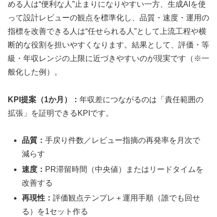
める人は“便利な人”止まりになりやすい一方、生成AIを使
って設計レビューの観点を標準化し、品質・速度・運用の
指標を改善できる人は“任せられる人”として上流工程や横
断的な役割を担いやすくなります。結果として、評価・等
級・年収レンジの上限に近づきやすいのが現実です（※一
般化した例）。
KPI提案（1か月）：
年収差につながるのは「責任範囲の
拡張」を証明できるKPIです。
品質：
手戻り件数／レビュー指摘の再発率を月次で
減らす
速度：
PR滞留時間（中央値）またはリードタイムを
改善する
再現性：
評価観点テンプレ＋運用手順（誰でも回せ
る）を1セット作る