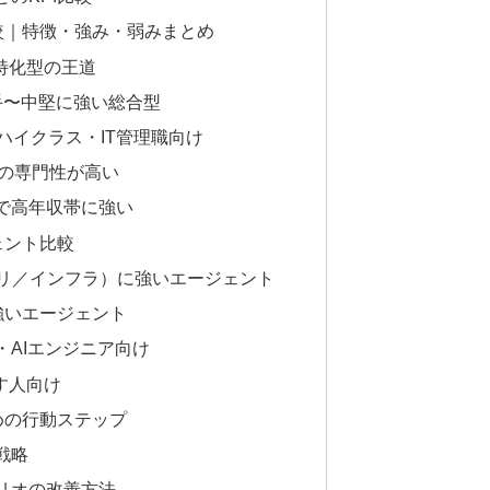
較｜特徴・強み・弱みまとめ
特化型の王道
若手〜中堅に強い総合型
）｜ハイクラス・IT管理職向け
b系の専門性が高い
で高年収帯に強い
ェント比較
プリ／インフラ）に強いエージェント
に強いエージェント
・AIエンジニア向け
す人向け
めの行動ステップ
戦略
リオの改善方法