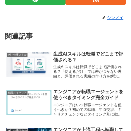
シンメイ
関連記事
生成AIスキルは転職でどこまで評
AI・仕事スキル
価される？
生成AIスキルは転職でどこまで評価され
る？「使えるだけ」では差がつかない理
由と、評価される実績の作り方を解説。
品質・速度・運用のKPI、チェックと評価
観点、90日ロードマップ、職務経歴書・
面接で刺さる言語化と回答例、年収交渉
エンジニアが転職エージェントを
転職・キャリア
の根拠まで具体的にまとめます。
使うべきタイミング完全ガイド
エンジニアはいつ転職エージェントを使
うべきか？初めての転職、年収交渉、キ
ャリアチェンジなどタイミング別に徹底
解説。使わない方がいいケースや準備・
KPIまで網羅した完全ガイド。
エンジニアが上流工程へ転職して
AI・仕事スキル