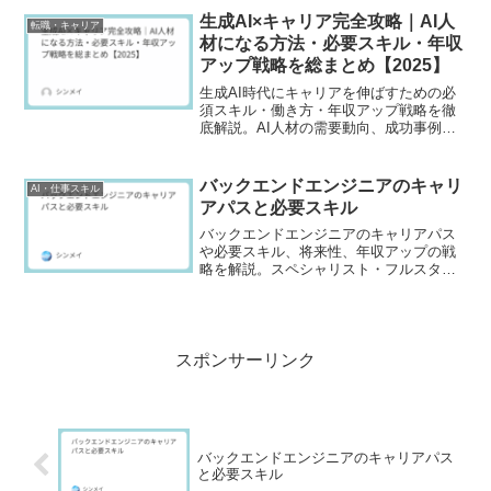
で具体的に解説します。
生成AI×キャリア完全攻略｜AI人
転職・キャリア
材になる方法・必要スキル・年収
アップ戦略を総まとめ【2025】
生成AI時代にキャリアを伸ばすための必
須スキル・働き方・年収アップ戦略を徹
底解説。AI人材の需要動向、成功事例、
学習ステップまで網羅した2025年最新版
ガイドです。
バックエンドエンジニアのキャリ
AI・仕事スキル
アパスと必要スキル
バックエンドエンジニアのキャリアパス
や必要スキル、将来性、年収アップの戦
略を解説。スペシャリスト・フルスタッ
ク・マネージャーまで具体例付きで紹介
します。
スポンサーリンク
バックエンドエンジニアのキャリアパス
と必要スキル