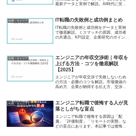
最新データと実例で解説。AI時代に安定
して稼ぐためのロードマップや明日から
できる行動まで網羅した完全ガイド。
IT転職の失敗例と成功例まとめ
転職・キャリア
IT転職の失敗例と成功例をデータと実例
で徹底解説。ミスマッチの原因、成功者
の共通点、KPI設定、企業研究のポイント
まで網羅。これから転職を始める人が後
悔しないための実践ガイド。
エンジニアの年収交渉術｜年収を
転職・キャリア
上げる方法・コツを徹底解説
【2025】
エンジニアが年収交渉で失敗しないため
の方法・必勝のコツを解説。市場価値の
高め方、企業が納得する伝え方、交渉の
最適タイミングまで実例付きで紹介しま
す。
エンジニア転職で後悔する人が見
転職・キャリア
落としがちな盲点
エンジニア転職で後悔する原因は「配
属」「評価制度」「リモートの実態」な
どの盲点にあります。本記事では後悔を
防ぐための比較フレームワーク、逆質問
テンプレート、承諾前チェックリストま